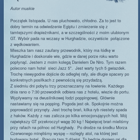
Autor muskie
Początek listopada. U nas pluchowato, chłodno. Za to jest to
dobry termin na odwiedzenie Egiptu i zmierzenie się z
tamtejszymi drapieżnikami, a w szczególności z moim ulubionym
GT. Wybór pada na wczasy w Hurghadzie, oczywiście połączone
z wędkowaniem.
Mieszka tam nasz zaufany przewodnik, który ma łódkę w
Hurghadzie i doskonale wie, gdzie w danej porze roku warto
popłynąć. Jestem z moim kolegą Danielem De Niro. Tym razem
polecono nam hotel sieci Jazz 5*. Jest warty tych 5 gwiazdek.
Trochę niewygodne dojście do odległej rafy, ale długie spacery po
konkretnych posiłkach z pewnością się przydadzą.
Z siedmiu dni pobytu trzy przeznaczamy na łowienie. Każdego
dnia rano o 7:30 przewodnik odbiera nas z hotelu, wiezie do portu.
Wypływamy na dwusilnikowej łodzi poppingowej. Głównie
nastawiamy się na popping. Pogoda jest ok. Spokojnie można
poprowadzić przynęty. Jest trochę brań, kilka ryb niestety spada
z haków. Każdy z nas zalicza po kilka emocjonujących holi. Mój
największy GT przekroczył wagę 30 kg ! Najwięcej brań mieliśmy
przy rafach na północ od Hurghady. Po drodze na środku Morza
Czerwonego minęliśmy wyspę – rozległy atol, na której jest
budowany hotel . Pracują tam 2 dźwigi. To będzie dopiero raj dla