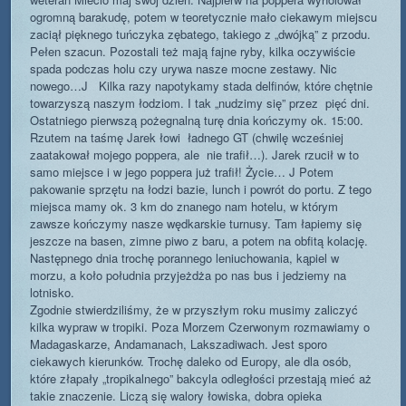
ogromną barakudę, potem w teoretycznie mało ciekawym miejscu
zaciął pięknego tuńczyka zębatego, takiego z „dwójką” z przodu.
Pełen szacun. Pozostali też mają fajne ryby, kilka oczywiście
spada podczas holu czy urywa nasze mocne zestawy. Nic
nowego…J Kilka razy napotykamy stada delfinów, które chętnie
towarzyszą naszym łodziom. I tak „nudzimy się” przez pięć dni.
Ostatniego pierwszą pożegnalną turę dnia kończymy ok. 15:00.
Rzutem na taśmę Jarek łowi ładnego GT (chwilę wcześniej
zaatakował mojego poppera, ale nie trafił…). Jarek rzucił w to
samo miejsce i w jego poppera już trafił! Życie… J Potem
pakowanie sprzętu na łodzi bazie, lunch i powrót do portu. Z tego
miejsca mamy ok. 3 km do znanego nam hotelu, w którym
zawsze kończymy nasze wędkarskie turnusy. Tam łapiemy się
jeszcze na basen, zimne piwo z baru, a potem na obfitą kolację.
Następnego dnia trochę porannego leniuchowania, kąpiel w
morzu, a koło południa przyjeżdża po nas bus i jedziemy na
lotnisko.
Zgodnie stwierdziliśmy, że w przyszłym roku musimy zaliczyć
kilka wypraw w tropiki. Poza Morzem Czerwonym rozmawiamy o
Madagaskarze, Andamanach, Lakszadiwach. Jest sporo
ciekawych kierunków. Trochę daleko od Europy, ale dla osób,
które złapały „tropikalnego” bakcyla odległości przestają mieć aż
takie znaczenie. Liczą się walory łowiska, dobra opieka