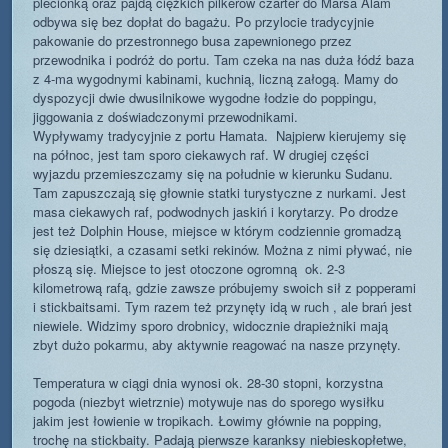
plecionką oraz pajdą ciężkich pilkerów czarter do Marsa Alam
odbywa się bez dopłat do bagażu. Po przylocie tradycyjnie
pakowanie do przestronnego busa zapewnionego przez
przewodnika i podróż do portu. Tam czeka na nas duża łódź baza
z 4-ma wygodnymi kabinami, kuchnią, liczną załogą. Mamy do
dyspozycji dwie dwusilnikowe wygodne łodzie do poppingu,
jiggowania z doświadczonymi przewodnikami.
Wypływamy tradycyjnie z portu Hamata. Najpierw kierujemy się
na północ, jest tam sporo ciekawych raf. W drugiej części
wyjazdu przemieszczamy się na południe w kierunku Sudanu.
Tam zapuszczają się głownie statki turystyczne z nurkami. Jest
masa ciekawych raf, podwodnych jaskiń i korytarzy. Po drodze
jest też Dolphin House, miejsce w którym codziennie gromadzą
się dziesiątki, a czasami setki rekinów. Można z nimi pływać, nie
płoszą się. Miejsce to jest otoczone ogromną ok. 2-3
kilometrową rafą, gdzie zawsze próbujemy swoich sił z popperami
i stickbaitsami. Tym razem też przynęty idą w ruch , ale brań jest
niewiele. Widzimy sporo drobnicy, widocznie drapieżniki mają
zbyt dużo pokarmu, aby aktywnie reagować na nasze przynęty.
Temperatura w ciągi dnia wynosi ok. 28-30 stopni, korzystna
pogoda (niezbyt wietrznie) motywuje nas do sporego wysiłku
jakim jest łowienie w tropikach. Łowimy głównie na popping,
trochę na stickbaity. Padają pierwsze karanksy niebieskopłetwe,