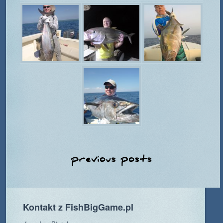
Nawigacja
po
wpisach
Kontakt z FishBigGame.pl