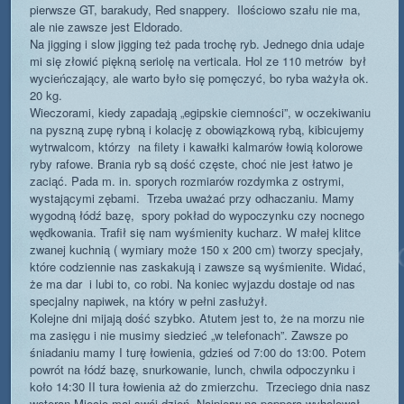
pierwsze GT, barakudy, Red snappery. Ilościowo szału nie ma,
ale nie zawsze jest Eldorado.
Na jigging i slow jigging też pada trochę ryb. Jednego dnia udaje
mi się złowić piękną seriolę na verticala. Hol ze 110 metrów był
wycieńczający, ale warto było się pomęczyć, bo ryba ważyła ok.
20 kg.
Wieczorami, kiedy zapadają „egipskie ciemności”, w oczekiwaniu
na pyszną zupę rybną i kolację z obowiązkową rybą, kibicujemy
wytrwalcom, którzy na filety i kawałki kalmarów łowią kolorowe
ryby rafowe. Brania ryb są dość częste, choć nie jest łatwo je
zaciąć. Pada m. in. sporych rozmiarów rozdymka z ostrymi,
wystającymi zębami. Trzeba uważać przy odhaczaniu. Mamy
wygodną łódź bazę, spory pokład do wypoczynku czy nocnego
wędkowania. Trafił się nam wyśmienity kucharz. W małej klitce
zwanej kuchnią ( wymiary może 150 x 200 cm) tworzy specjały,
które codziennie nas zaskakują i zawsze są wyśmienite. Widać,
że ma dar i lubi to, co robi. Na koniec wyjazdu dostaje od nas
specjalny napiwek, na który w pełni zasłużył.
Kolejne dni mijają dość szybko. Atutem jest to, że na morzu nie
ma zasięgu i nie musimy siedzieć „w telefonach”. Zawsze po
śniadaniu mamy I turę łowienia, gdzieś od 7:00 do 13:00. Potem
powrót na łódź bazę, snurkowanie, lunch, chwila odpoczynku i
koło 14:30 II tura łowienia aż do zmierzchu. Trzeciego dnia nasz
weteran Miecio maj swój dzień. Najpierw na poppera wyholował