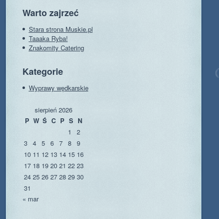
Warto zajrzeć
Stara strona Muskie.pl
Taaaka Ryba!
Znakomity Catering
Kategorie
Wyprawy wędkarskie
sierpień 2026
P
W
Ś
C
P
S
N
1
2
3
4
5
6
7
8
9
10
11
12
13
14
15
16
17
18
19
20
21
22
23
24
25
26
27
28
29
30
31
« mar