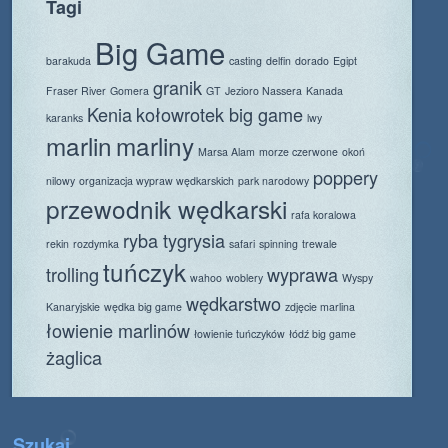
Tagi
Big Game
barakuda
casting
delfin
dorado
Egipt
granik
Fraser River
Gomera
GT
Jezioro Nassera
Kanada
Kenia
kołowrotek big game
karanks
lwy
marlin
marliny
Marsa Alam
morze czerwone
okoń
poppery
nilowy
organizacja wypraw wędkarskich
park narodowy
przewodnik wędkarski
rafa koralowa
ryba tygrysia
rekin
rozdymka
safari
spinning
trewale
tuńczyk
trolling
wyprawa
wahoo
woblery
Wyspy
wędkarstwo
Kanaryjskie
wędka big game
zdjęcie marlina
łowienie marlinów
łowienie tuńczyków
łódź big game
żaglica
Szukaj