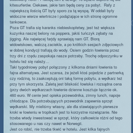
kitesurferów. Ciekawe, jakie tam będą ceny za pobyt. Rafy z
największą ilością GT były sporo za tą wyspą. W oddali były
widoczne wierze wiertnicze i podążające w ich stronę ogromne
tankowce.
Poza GT trafia się karanks niebieskopłetwy, jest też większa
kuzynka naszej belony na poppera, jakiś tuńczyk zębaty na
jigging. Ale najwięcej farjdy sprawiają nam GT. Biorą
widowiskowo, walczą zaciekle, a po krótkich sesjach zdjęciowych
w dobrej kondycji trafiają do wody. Osiem godzin łowienia przez
trzy dni z rzędu zaspokaja nasze potrzeby. Trochę odpoczynku w
hotelu też się należy…
Taki tygodniowy pobyt połączony z kilkoma dniami łowienia to
fajna alternatywa. Jest szansa, że jeżeli ktoś pojedzie z partnerką
czy rodziną, to zaakceptują oni taką formę pobytu, a wędkarz też
przy tym skorzysta. Zaletą jest bliskość łowiska i rozsądna cena
(przy dwóch wędkarzach łowienie dzienne kosztuje łącznie ok.
460 euro. W cenie jest opieka przewodnika, zimny lunch, napoje
chłodzące. Dla potrzebujących przewodnik zapewnia sprzęt
wędkarski. My mieliśmy własny, ale dla stawiających pierwsze
kroki w łowieniu w tropikach jest to korzystne rozwiązanie. Nie
trzeba wtedy inwestować w sprzęt, który całkowicie różni od tego
stosowanego u nas czy nawet w Norwegii.
Jest co robić, nie trzeba tkwić w hotelu. Jest kilka fajnych