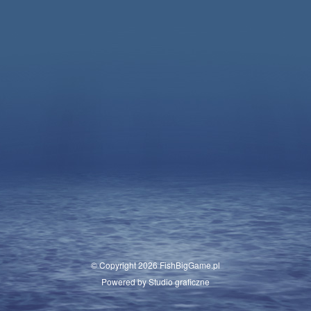
© Copyright
2026
FishBigGame.pl
Powered by
Studio graficzne